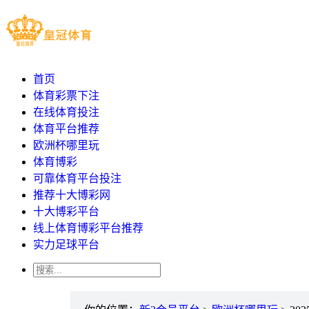
首页
体育彩票下注
在线体育投注
体育平台推荐
欧洲杯哪里玩
体育博彩
可靠体育平台投注
推荐十大博彩网
十大博彩平台
线上体育博彩平台推荐
实力足球平台