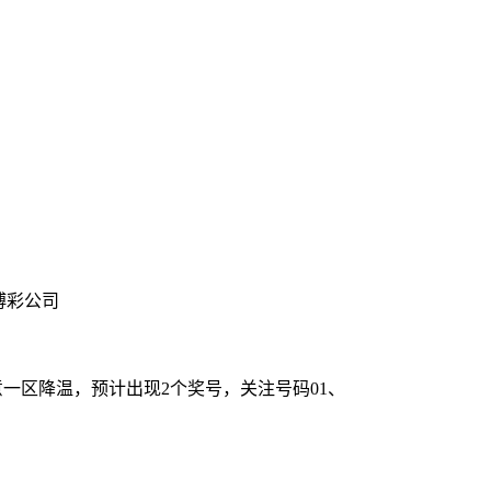
博彩公司
注意一区降温，预计出现2个奖号，关注号码01、