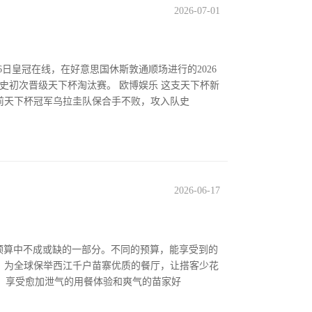
2026-07-01
时候26日皇冠在线，在好意思国休斯敦通顺场进行的2026
史初次晋级天下杯淘汰赛。 欧博娱乐 这支天下杯新
前天下杯冠军乌拉圭队保合手不败，攻入队史
2026-06-17
思食是旅行预算中不成或缺的一部分。不同的预算，能享受到的
，为全球保举西江千户苗寨优质的餐厅，让搭客少花
厅，享受愈加泄气的用餐体验和爽气的苗家好