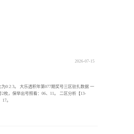
2026-07-15
比为0:2:3。 大乐透积年第077期奖号三区驻扎数据 一
枚，保举出号照看：06、11。 二区分析【13-
17。