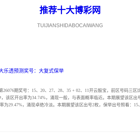
推荐十大博彩网
TUIJIANSHIDABOCAIWANG
小康大乐透预测奖号：大复式保举
076期奖号：15、20、27、28、35 + 02、11开云骰宝，前区号码三区
中，该区开出率为34.74%，涌现一般，与表面概率临近。本期展望该区出号2
率为29.47%，涌现卓绝冷淡。本期展望该区出号2枚，保举出号照看：15、