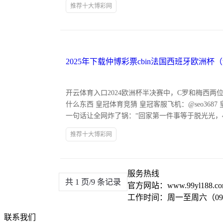
推荐十大博彩网
2025年下载仲博彩票cbin法国西班牙欧洲杯（www.cro
开云体育入口2024欧洲杯半决赛中，C罗和梅西
什么东西 皇冠体育竞猜 皇冠客服飞机：@seo3687 皇冠
一句话让全网炸了锅：“回家第一件事等于脱光光，
推荐十大博彩网
服务热线
共 1 页/9 条记录
官方网站：www.99yl188.co
工作时间：周一至周六（09：0
联系我们