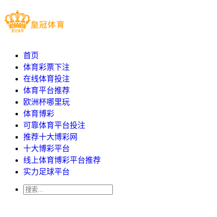
首页
体育彩票下注
在线体育投注
体育平台推荐
欧洲杯哪里玩
体育博彩
可靠体育平台投注
推荐十大博彩网
十大博彩平台
线上体育博彩平台推荐
实力足球平台