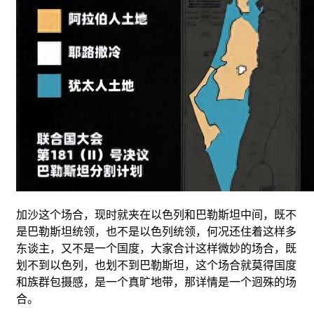
加沙这个场合，现时就夹在以色列和巴勒斯坦中间，既不
是巴勒斯坦统领，也不是以色列统领，何况还住着这样多
东谈主，又不是一个国度，大家合计这样微妙的场合，既
划不到以色列，也划不到巴勒斯坦，这个场合就莫得国度
和族群包摄感，是一个真旷地带，那详情是一个迥殊的场
合。