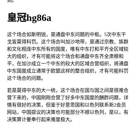
刻。
皇冠hg86a
这个场合如斯明锐，是通盘中东问题的中枢。5次中东干
戈皆莫得科罚。这个场合叫加沙地带，是通过宗教、族群
和文化相连中东所有的国度，唯有中东打和平齐全区域较
大的组织，才有可能将这个场合和通盘中东齐全肃穆和
平，在加沙成立一个中东的较大的区域合营组织，将通盘
中东国度成立通常于欧盟这样的整合组织，才有可能科罚
这个场合的问题。
若是莫得中东的大一统，这个场合在国与国之间是很难合
营下来的，中国刚刚合营了好多中东国度的酬酢问题，详
情有很好的决策，但鉴于好意思国和以色列联系新2会员
网站，中国提议的决策也可能部分不顺以色列，是以，有
决策算计要奉行起来难度极大。