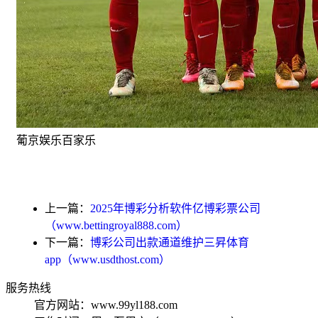
葡京娱乐百家乐
上一篇：
2025年博彩分析软件亿博彩票公司
（www.bettingroyal888.com）
下一篇：
博彩公司出款通道维护三昇体育
app（www.usdthost.com）
服务热线
官方网站：www.99yl188.com