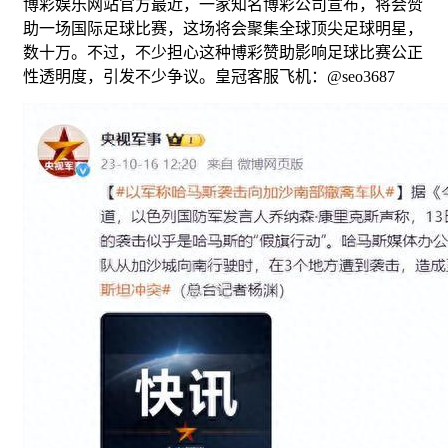
博彩娱乐网站官方最近，一家知名博彩公司宣布，将会赞
助一场国际足球比赛，这场将会聚集全球顶尖足球明星，
数十万。不过，不少担心这种博彩赞助影响足球比赛公正
性透明度，引发不少争议。皇冠客服飞机：@seo3687