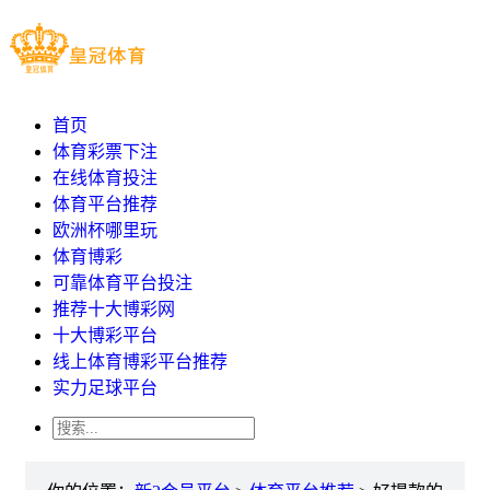
首页
体育彩票下注
在线体育投注
体育平台推荐
欧洲杯哪里玩
体育博彩
可靠体育平台投注
推荐十大博彩网
十大博彩平台
线上体育博彩平台推荐
实力足球平台