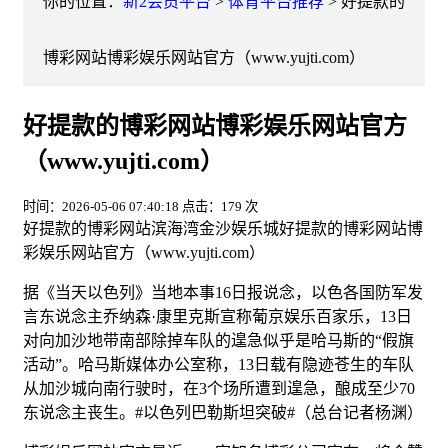
你的位置：
新2会员平台
>
体育平台推荐
> 好提款的
博彩网站博彩娱乐网站官方（www.yujti.com）
好提款的博彩网站博彩娱乐网站官方
（www.yujti.com）
时间：2026-05-06 07:40:18
点击：179 次
好提款的博彩网站滨海湾金沙娱乐城好提款的博彩网站博
彩娱乐网站官方（www.yujti.com）
据《当天以色列》当地本事16日报说念，以色各国防军发
言东说念主乔纳森·康里克斯宣称葡京娱乐百家乐，13日
对向加沙地带南部除掉车队的遑急似乎是哈马斯的“假旗
活动”。哈马斯媒体办公室称，13日载有隐迹苍生的车队
从加沙城向南行驶时，在3个场所遭到遑急，酿成至少70
东说念主丧生。#以色列巴勒斯坦突破#（总台记者杨渊）